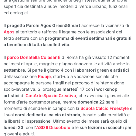
superficie destinata a nuovi modelli di verde urbano, funzionali
ed ecologici.
Il
progetto Parchi Agos Green&Smart
accresce la vicinanza di
Agos
al territorio e rafforza il legame con le associazioni del
terzo settore con un
programma di eventi settimanali e gratuiti
a beneficio di tutta la collettività
.
Il
parco Donatella Colasanti
di Roma ha già vissuto 12 momenti
nei mesi di aprile, maggio e giugno rinnoverà le attività anche in
settembre
. Si parte il giorno
4
con i
laboratori green e artistici
dell’associazione
Ridaje
, start-up a vocazione sociale che
accompagna le persone fragili nel percorso di reintegrazione
socio-lavorativa. Si prosegue
martedì
17
con i
workshop
artistici
di
CosArte Spazio Creativo
, che avvicina i giovani alle
forme d’arte contemporanea, mentre
domenica 22
sarà il
momento di scendere in campo con la
Scuola Calcio Freestyle
e
i suoi
corsi dedicati al calcio di strada
, basato sulla creatività e
la libertà di espressione. Ultimo evento del mese sarà quello di
lunedì
23
, con l’
ASD Il Discobolo
e le sue
lezioni di scacchi
per
giovani e adulti.