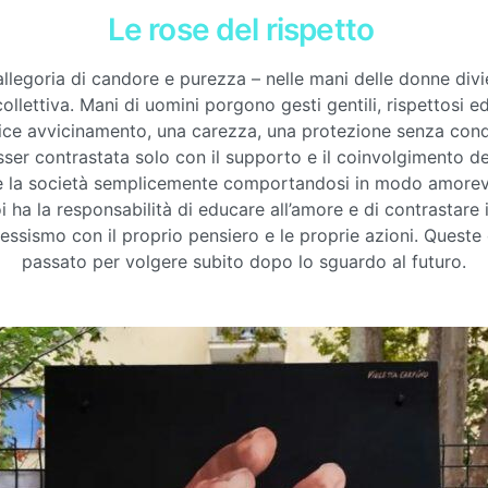
Le rose del rispetto
allegoria di candore e purezza – nelle mani delle donne divi
ollettiva. Mani di uomini porgono gesti gentili, rispettosi 
ice avvicinamento, una carezza, una protezione senza cond
ser contrastata solo con il supporto e il coinvolgimento d
 la società semplicemente comportandosi in modo amorevo
 ha la responsabilità di educare all’amore e di contrastare il
sessismo con il proprio pensiero e le proprie azioni. Queste 
passato per volgere subito dopo lo sguardo al futuro.