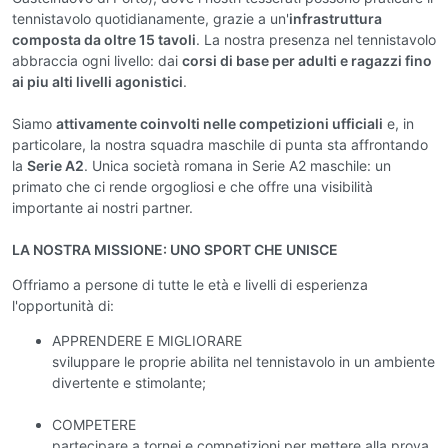
tennistavolo quotidianamente, grazie a un'
infrastruttura
composta da oltre 15 tavoli
. La nostra presenza nel tennistavolo
abbraccia ogni livello: dai
corsi di base per adulti e ragazzi fino
ai piu alti livelli agonistici
.
Siamo
attivamente coinvolti nelle competizioni ufficiali
e, in
particolare, la nostra squadra maschile di punta sta affrontando
la
Serie A2
. Unica società romana in Serie A2 maschile: un
primato che ci rende orgogliosi e che offre una visibilità
importante ai nostri partner.
LA NOSTRA MISSIONE: UNO SPORT CHE UNISCE
Offriamo a persone di tutte le età e livelli di esperienza
l'opportunità di:
APPRENDERE E MIGLIORARE
sviluppare le proprie abilita nel tennistavolo in un ambiente
divertente e stimolante;
COMPETERE
partecipare a tornei e competizioni per mettere alla prova