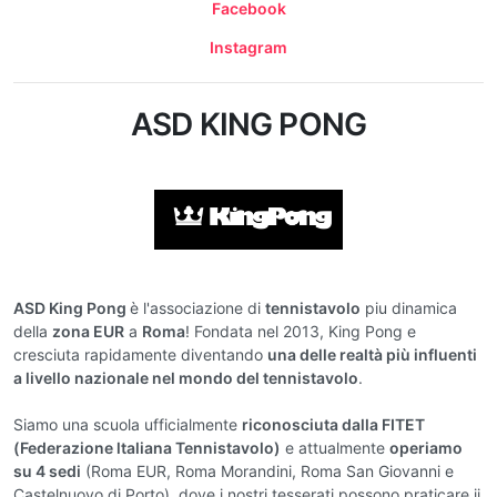
Facebook
Instagram
ASD KING PONG
ASD King Pong
è l'associazione di
tennistavolo
piu dinamica
della
zona EUR
a
Roma
! Fondata nel 2013, King Pong e
cresciuta rapidamente diventando
una delle realtà più influenti
a livello nazionale nel mondo del tennistavolo
.
Siamo una scuola ufficialmente
riconosciuta dalla FITET
(Federazione ltaliana Tennistavolo)
e attualmente
operiamo
su 4 sedi
(Roma EUR, Roma Morandini, Roma San Giovanni e
Castelnuovo di Porto), dove i nostri tesserati possono praticare ii