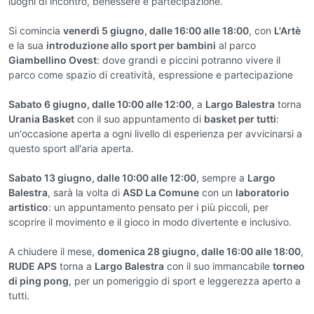
luoghi di incontro, benessere e partecipazione.
Si comincia
venerdì 5 giugno, dalle 16:00 alle 18:00
, con
L'Artè
e la sua
introduzione allo sport per bambini
al parco
Giambellino Ovest
: dove grandi e piccini potranno vivere il
parco come spazio di creatività, espressione e partecipazione
Sabato 6 giugno, dalle 10:00 alle 12:00
, a
Largo Balestra
torna
Urania Basket
con il suo appuntamento di
basket per tutti
:
un'occasione aperta a ogni livello di esperienza per avvicinarsi a
questo sport all'aria aperta.
Sabato 13 giugno, dalle 10:00 alle 12:00
, sempre a
Largo
Balestra
, sarà la volta di
ASD La Comune
con un
laboratorio
artistico
: un appuntamento pensato per i più piccoli, per
scoprire il movimento e il gioco in modo divertente e inclusivo.
A chiudere il mese,
domenica 28 giugno, dalle 16:00 alle 18:00
,
RUDE APS
torna a
Largo Balestra
con il suo immancabile
torneo
di ping pong
, per un pomeriggio di sport e leggerezza aperto a
tutti.